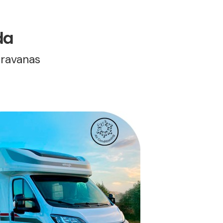
da
aravanas
.