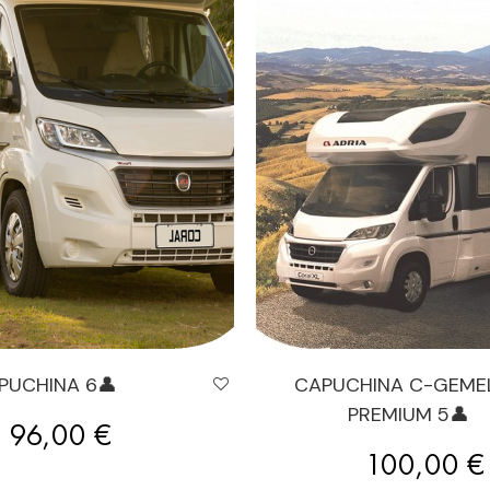
PUCHINA 6👤
CAPUCHINA C-GEME
PREMIUM 5👤
Precio
96,00 €
Precio
100,00 €