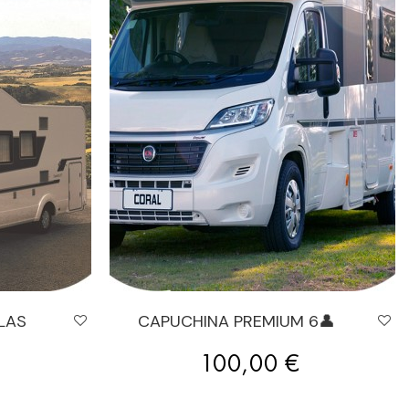
LAS
CAPUCHINA PREMIUM 6👤
Precio
100,00 €