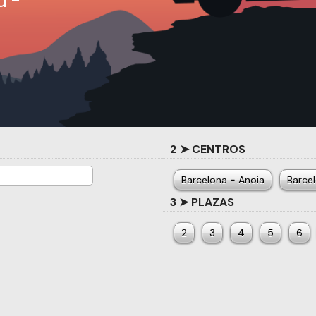
a -
2 ➤ CENTROS
Barcelona - Anoia
Barcel
3 ➤ PLAZAS
2
3
4
5
6