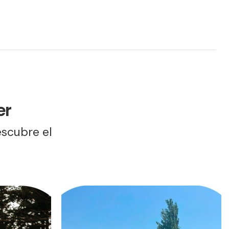
er
escubre el