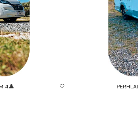
M 4👤
PERFIL