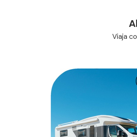
A
Viaja c