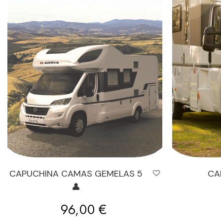
CAPUCHINA CAMAS GEMELAS 5
CA
👤
Precio
96,00 €