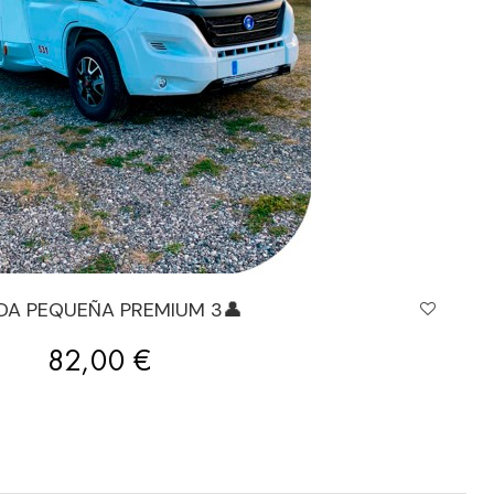
ADA PEQUEÑA PREMIUM 3👤
Precio
82,00 €