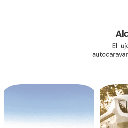
Al
El lu
autocaravan