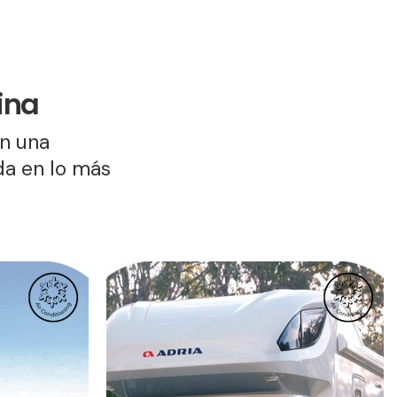
ina
on una
da en lo más