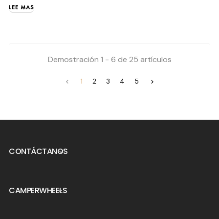
LEE MAS
Demostración 1 - 6 de 25 artículos
1
2
3
4
5


CONTÁCTANOS

CAMPERWHEELS
