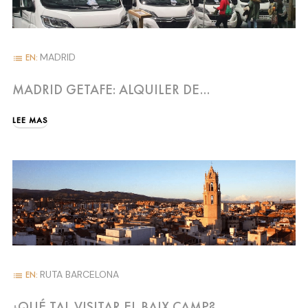
MADRID
EN:
list
MADRID GETAFE: ALQUILER DE
AUTOCARAVANAS Y CAMPERS
LEE MAS
RUTA BARCELONA
EN:
list
¿QUÉ TAL VISITAR EL BAIX CAMP?