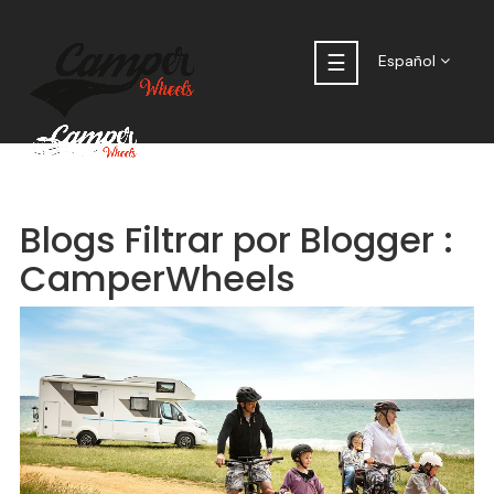
Navegación
☰
Español
de
palanca
Blogs Filtrar por Blogger :
CamperWheels