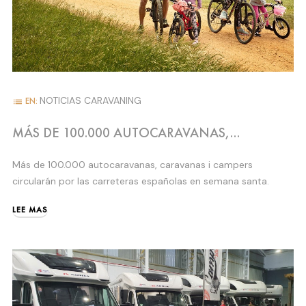
NOTICIAS CARAVANING
EN:
list
MÁS DE 100.000 AUTOCARAVANAS,
CARAVANAS Y CAMPER EN SEMANA SANTA
Más de 100.000 autocaravanas, caravanas i campers
circularán por las carreteras españolas en semana santa.
LEE MAS