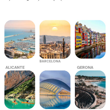
.
.
BARCELONA
ALICANTE
GERONA