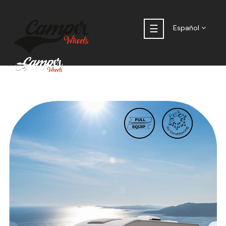
Navegación
☰
Español
de
palanca