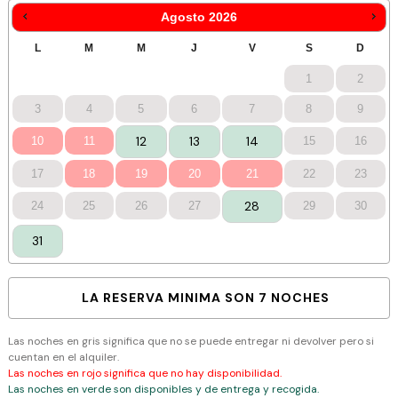
Agosto
2026
1
2
3
4
5
6
7
8
9
12
13
14
10
11
15
16
17
18
19
20
21
22
23
28
24
25
26
27
29
30
31
LA RESERVA MINIMA SON 7 NOCHES
Las noches en gris significa que no se puede entregar ni devolver pero si
cuentan en el alquiler.
Las noches en rojo significa que no hay disponibilidad.
Las noches en verde son disponibles y de entrega y recogida.