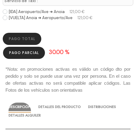
Servicio de Taxi :
[IDA] Aeropuerto/Ave ➔ Anoia
121,00 €
[VUELTA] Anoia ➔ Aeropuerto/Ave
121,00 €
PAGO TOTAL
30.00 %
PAGO PARCIAL
*Nota: en promociones activas es válido un código dto por
pedido y solo se puede usar una vez por persona. En el caso
de ofertas activas no será compatible aplicar códigos. Las
Fotos de los vehículos son orientativas
DESCRIPCIÓN
DETALLES DEL PRODUCTO
DISTRIBUCIONES
DETALLES ALQUILER