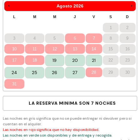
Agosto
2026
1
2
3
4
5
6
7
8
9
10
11
12
13
14
15
16
19
20
21
17
18
22
23
24
25
26
27
28
29
30
31
LA RESERVA MINIMA SON 7 NOCHES
Las noches en gris significa que no se puede entregar ni devolver pero si
cuentan en el alquiler.
Las noches en rojo significa que no hay disponibilidad.
Las noches en verde son disponibles y de entrega y recogida.