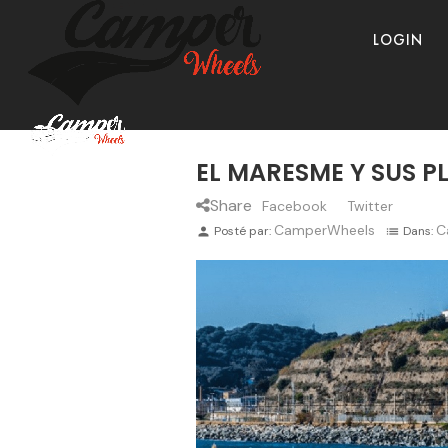
LOGIN
EL MARESME Y SUS P
Share
Facebook
Twitter
CamperWheels
C
Posté par:
Dans:
person
list