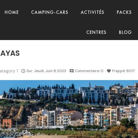
HOME
CAMPING-CARS
ACTIVITÉS
PACKS
CENTRES
BLOG
LAYAS
ategory 1
Sur:
Jeudi,
Juin
8
2023
Commentaire:
0
Frappé:
8017

comment
favorite