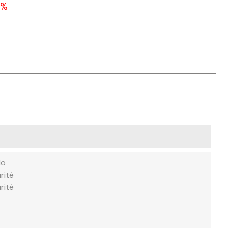
 %
lo
rité
rité