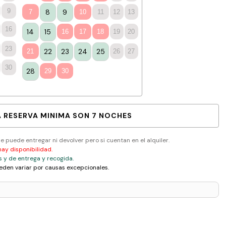
9
8
9
7
10
11
12
13
16
14
15
16
17
18
19
20
23
22
23
24
25
21
26
27
30
28
29
30
A RESERVA MINIMA SON 7 NOCHES
se puede entregar ni devolver pero si cuentan en el alquiler.
hay disponibilidad.
s y de entrega y recogida.
eden variar por causas excepcionales.