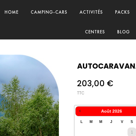
HOME
CAMPING-CARS
ACTIVITÉS
PACKS
CENTRES
BLOG
AUTOCARAVANA 
203,00 €
TTC
Août
2026
L
M
M
J
V
S
1