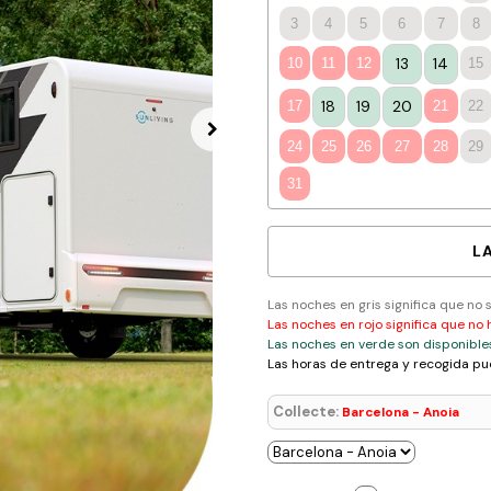
3
4
5
6
7
8
13
14
10
11
12
15
18
19
20
17
21
22
24
25
26
27
28
29
31
L
Las noches en gris significa que no 
Las noches en rojo significa que no 
Las noches en verde son disponible
Las horas de entrega y recogida pu
Collecte:
Barcelona - Anoia