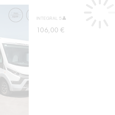
INTEGRAL 5👤
Prix
106,00 €