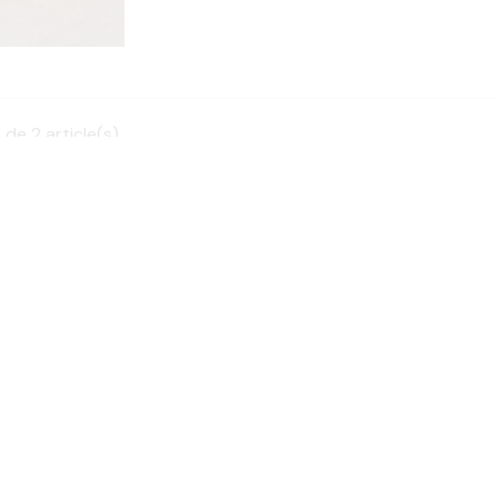
 de 2 article(s)
LS
CAMPERWHEELS GROUP
Qui sommes-nous ?
tions
Partners
kies
Contact et FAWS