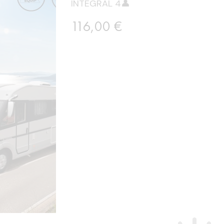
INTÉGRAL 4👤
Prix
116,00 €