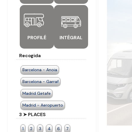
PROFILÉ
INTÉGRAL
Recogida
Barcelona - Anoia
Barcelona - Garraf
Madrid Getafe
Madrid - Aeropuerto
3 ➤ PLACES
1
2
3
4
6
7