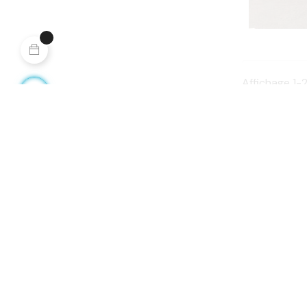
Affichage 1-2
CONTACTEZ-NOUS
CAMPERWHEE
info@camperwheels.rent
Avis juridique
+(34) 672 65 67 58
Termes et condi
Politique de coo
Du Lundi au Vendredi: 9:30 – 13:30 | 15:30 –
19:00
Tirer les bases