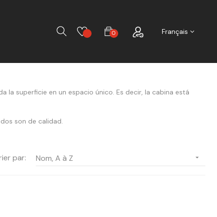
Chercher
Français
0
a la superficie en un espacio único. Es decir, la cabina está
ados son de calidad.
rier par:
Nom, A à Z
