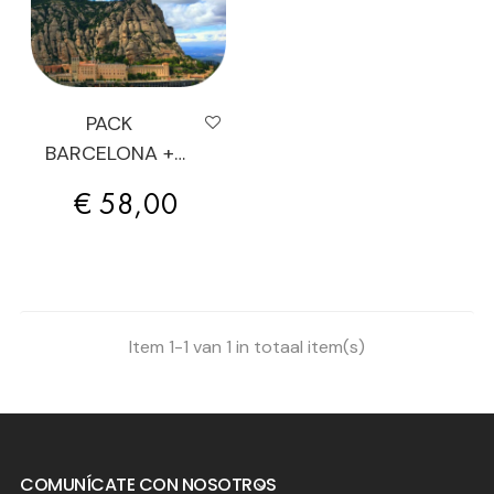
PACK
BARCELONA +
MONTSERRAT
Prijs
€ 58,00
Item 1-1 van 1 in totaal item(s)
COMUNÍCATE CON NOSOTROS
