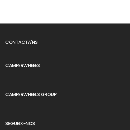
CONTACTA'NS

CAMPERWHEELS

CAMPERWHEELS GROUP

SEGUEIX-NOS