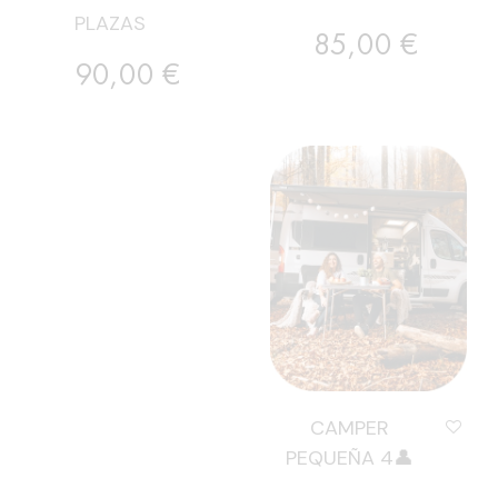
PLAZAS
Preu
85,00 €
Preu
90,00 €
CAMPER
PEQUEÑA 4👤
Preu