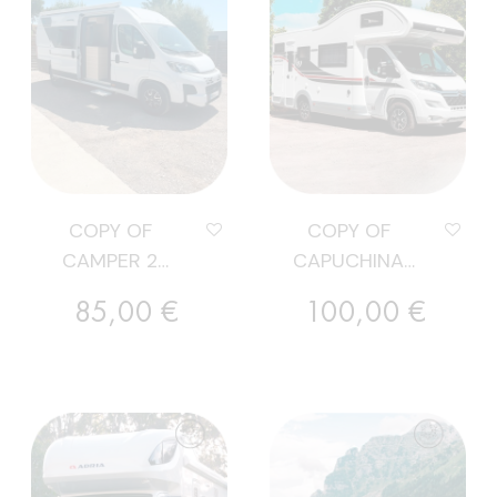
COPY OF
COPY OF
CAMPER 2
CAPUCHINA
PLAZAS
LITERAS 7👤
Preu
Preu
85,00 €
100,00 €