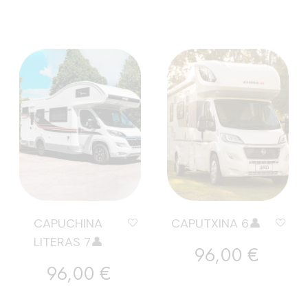
CAPUCHINA
CAPUTXINA 6👤
LITERAS 7👤
Preu
96,00 €
Preu
96,00 €