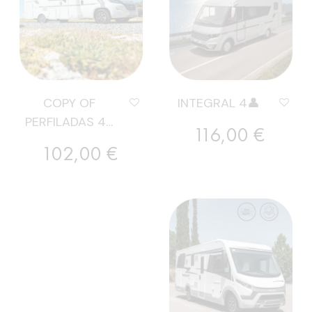
COPY OF
INTEGRAL 4👤
PERFILADAS 4+
Preu
116,00 €
PLAZAS
Preu
102,00 €