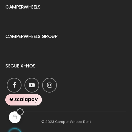
CAMPERWHEELS

CAMPERWHEELS GROUP

SEGUEIX-NOS
© 2023 Camper Wheels Rent