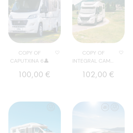
COPY OF
COPY OF
CAPUTXINA 6👤
INTEGRAL CAMA
DE...
Preu
Preu
100,00 €
102,00 €