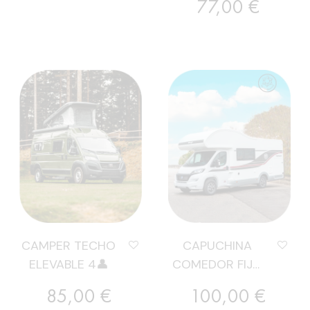
77,00 €
CAMPER TECHO
CAPUCHINA
ELEVABLE 4👤
COMEDOR FIJO
6👤
Preu
Preu
85,00 €
100,00 €