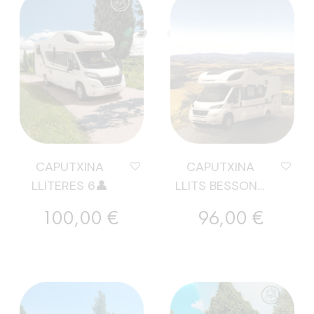
CAPUTXINA
CAPUTXINA
LLITERES 6👤
LLITS BESSONS
5👤
Preu
Preu
100,00 €
96,00 €