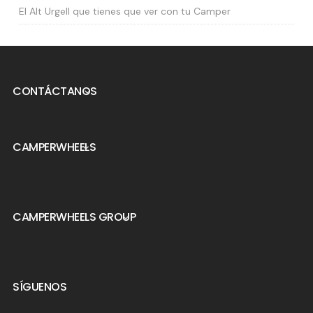
El Alt Urgell que tienes que ver con tu Camper
CONTÁCTANOS

CAMPERWHEELS

CAMPERWHEELS GROUP

SÍGUENOS