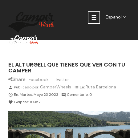
Navegación
☰
Español
de
palanca
EL ALT URGELL QUE TIENES QUE VER CON TU
CAMPER
Share
Facebook
Twitter
CamperWheels
Ruta Barcelona
Publicado por:
En:
person
list
En:
Martes,
Mayo
23
2023
Comentario:
0

comment
Golpear:
10357
favorite