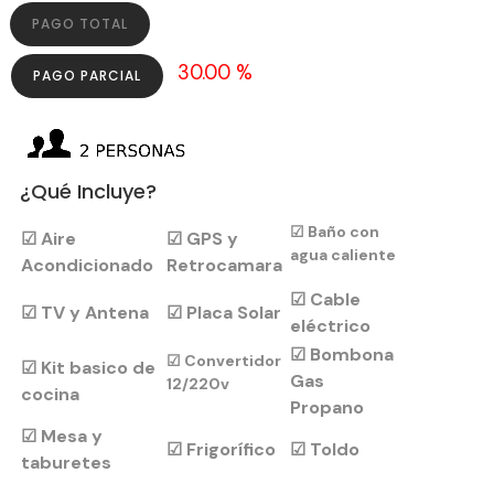
PAGO TOTAL
30.00 %
PAGO PARCIAL
¿Qué Incluye?
☑
Baño c
on
☑
Aire
☑
GPS y
agua caliente
Acondicionado
Retrocamara
☑
Cable
☑
TV y Antena
☑
Placa Solar
eléctrico
☑
Bombona
☑
Convertidor
☑
Kit basico de
Gas
12/220v
cocina
Propano
☑
Mesa y
☑
Frigorífico
☑
Toldo
taburetes