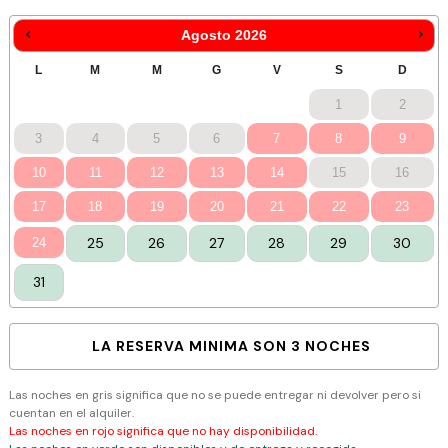
Agosto
2026
1
2
3
4
5
6
7
8
9
10
11
12
13
14
15
16
17
18
19
20
21
22
23
25
26
27
28
29
30
24
31
LA RESERVA MINIMA SON 3 NOCHES
Las noches en gris significa que no se puede entregar ni devolver pero si
cuentan en el alquiler.
Las noches en rojo significa que no hay disponibilidad.