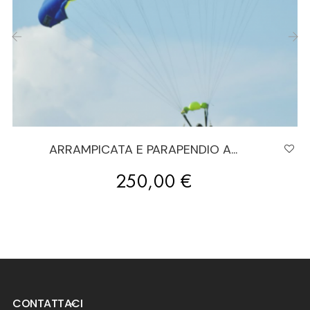
‹
›
ARRAMPICATA E PARAPENDIO A...
Prezzo
250,00 €
CONTATTACI
