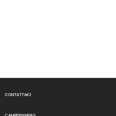
CONTATTACI

CAMPERWHEELS
