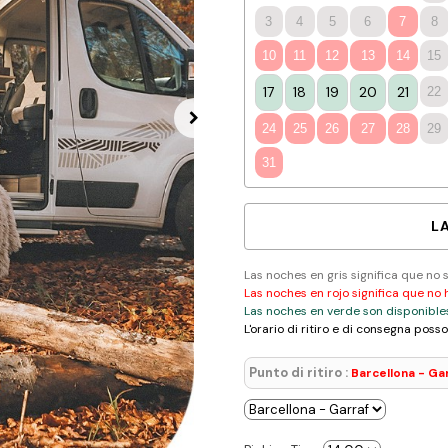
3
4
5
6
7
8
10
11
12
13
14
15
17
18
19
20
21
22
24
25
26
27
28
29
31
L
Las noches en gris significa que no 
Las noches en rojo significa que no 
Las noches en verde son disponible
L'orario di ritiro e di consegna poss
Punto di ritiro :
Barcellona - Ga