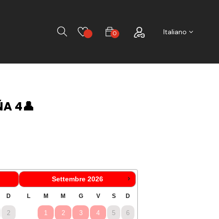
Ricerca
Italiano
0
A 4👤
Settembre
2026
2
1
2
3
4
5
6