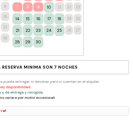
9
10
7
8
9
11
12
13
16
14
15
16
17
18
19
20
23
21
22
23
24
25
26
27
30
28
29
30
A RESERVA MINIMA SON 7 NOCHES
se puede entregar ni devolver pero si cuentan en el alquiler.
hay disponibilidad.
s y de entrega y recogida.
ono variare per motivi eccezionali
rraf