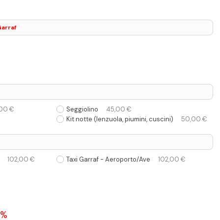
Garraf
00 €
Seggiolino
45,00 €
Kit notte (lenzuola, piumini, cuscini)
50,00 €
102,00 €
Taxi Garraf - Aeroporto/Ave
102,00 €
 %