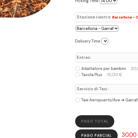
Picking Time
Stazione rientro:
Barcellona - 
Delivery Time
Extras:
Adattatore per bambini
20,
Tavola Plus
10,00 €
Servizio di Taxi :
Taxi Aeropuerto/Ave ➔ Garraf
PAGO TOTAL
30.00
PAGO PARCIAL