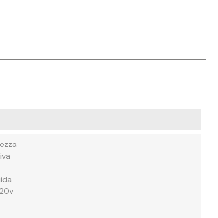
rezza
iva
uida
220v