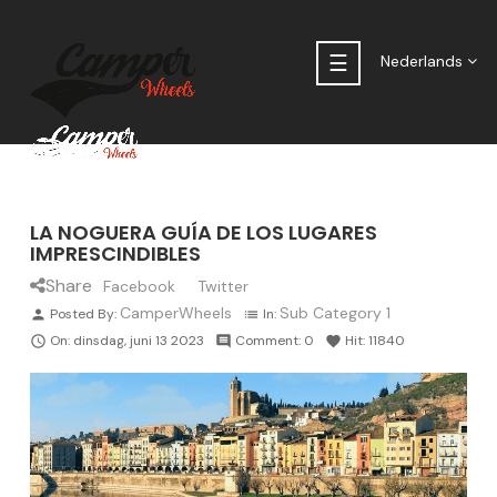
Toggle
☰
Nederlands
navigation
LA NOGUERA GUÍA DE LOS LUGARES
IMPRESCINDIBLES
Share
Facebook
Twitter
CamperWheels
Sub Category 1
Posted By:
In:
person
list
On:
dinsdag,
juni
13
2023
Comment:
0
Hit:
11840

comment
favorite