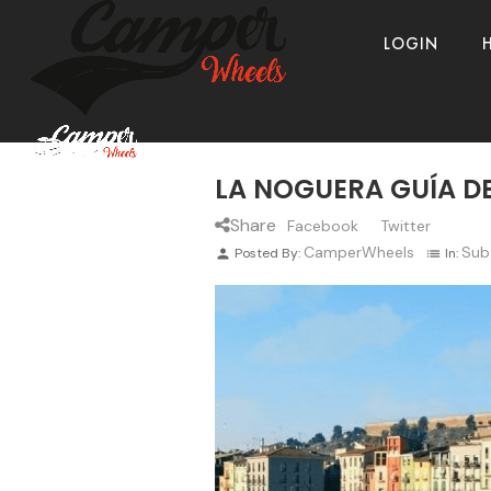
LOGIN
LA NOGUERA GUÍA DE
Share
Facebook
Twitter
CamperWheels
Sub
Posted By:
In:
person
list