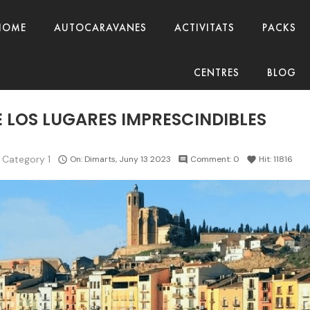
HOME
AUTOCARAVANES
ACTIVITATS
PACKS
CENTRES
BLOG
 LOS LUGARES IMPRESCINDIBLES
 Category 1
On:
Dimarts,
Juny
13
2023
Comment:
0
Hit:
11816

comment
favorite